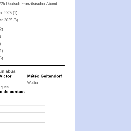
/25 Deutsch-Französischer Abend
ier 2025
(1)
ier 2025
(3)
2)
)
)
1)
6)
 un abus
Victor
Météo Geltendorf
Wetter
iques
e de contact