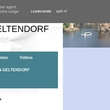
user-agent
erate usage
LEARN MORE
GOT IT
GELTENDORF
otos
Vidéos
4 à GELTENDORF
s