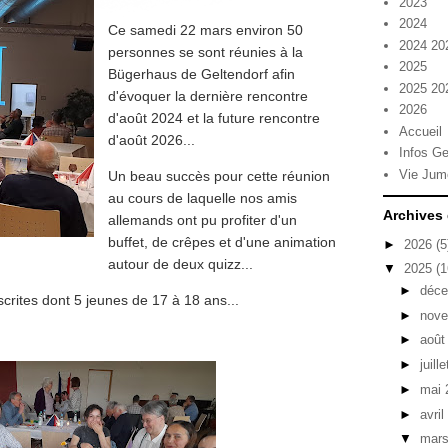
2023
2024
Ce samedi 22 mars environ 50
2024 20
personnes se sont réunies à la
2025
Bügerhaus de Geltendorf afin
2025 20
d'évoquer la dernière rencontre
2026
d'août 2024 et la future rencontre
Accueil
d'août 2026...
Infos Ge
Vie Jum
Un beau succès pour cette réunion
au cours de laquelle nos amis
Archives
allemands ont pu profiter d'un
buffet, de crêpes et d'une animation
►
2026
(5
autour de deux quizz...
▼
2025
(1
►
déc
scrites dont 5 jeunes de 17 à 18 ans...
►
nov
►
août
►
juill
►
mai
►
avri
▼
mar