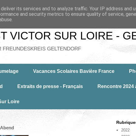
deliver its services and to analyze traffic. Your IP address and 
formance and security metrics to ensure quality of service, gen
abuse.
T VICTOR SUR LOIRE - 
R FREUNDESKREIS GELTENDORF
jumelage
Vacances Scolaires Bavière France
Ph
nd
Extraits de presse - Français
Rencontre 202
Sur Loire
Rubrique
r Abend
2022