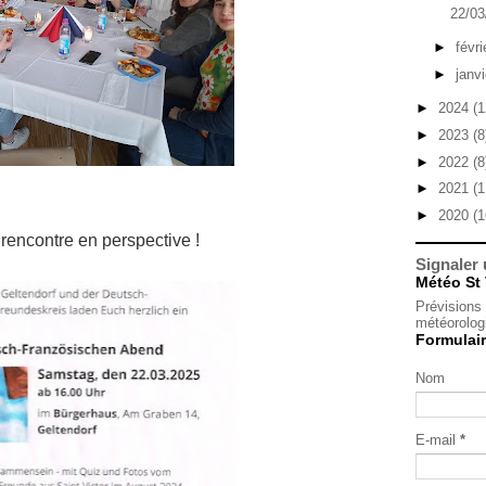
22/03
►
févr
►
janv
►
2024
(1
►
2023
(8
►
2022
(8
►
2021
(1
►
2020
(1
rencontre en perspective !
Signaler
Météo St 
Prévisions
météorolog
Formulair
Nom
E-mail
*