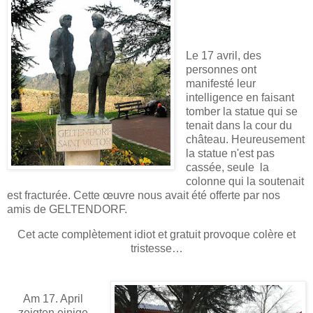
Le 17 avril, des
personnes ont
manifesté leur
intelligence en faisant
tomber la statue qui se
tenait dans la cour du
château. Heureusement
la statue n'est pas
cassée, seule la
colonne qui la soutenait
est fracturée. Cette œuvre nous avait été offerte par nos
amis de GELTENDORF.
Cet acte complètement idiot et gratuit provoque colère et
tristesse
…
Am 17. April
zeigten einige